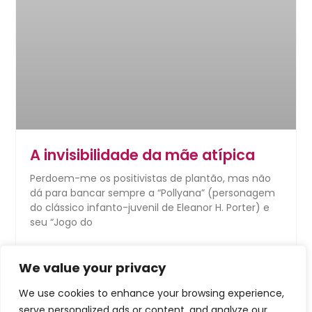
A invisibilidade da mãe atípica
Perdoem-me os positivistas de plantão, mas não
dá para bancar sempre a “Pollyana” (personagem
do clássico infanto-juvenil de Eleanor H. Porter) e
seu “Jogo do
LEIA MAIS →
We value your privacy
27 de dezembro de 2024
Nenhum comentário
We use cookies to enhance your browsing experience,
serve personalized ads or content, and analyze our