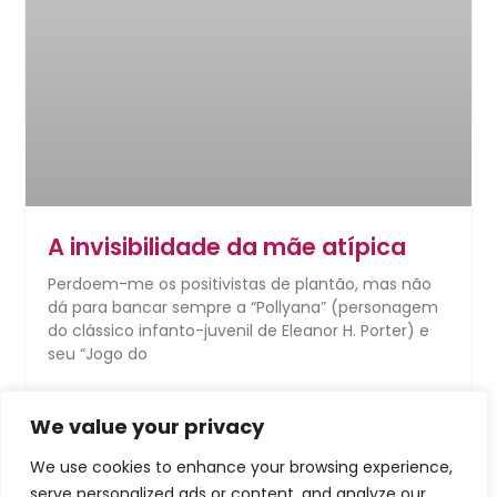
A invisibilidade da mãe atípica
Perdoem-me os positivistas de plantão, mas não
dá para bancar sempre a “Pollyana” (personagem
do clássico infanto-juvenil de Eleanor H. Porter) e
seu “Jogo do
LEIA MAIS →
We value your privacy
27 de dezembro de 2024
Nenhum comentário
We use cookies to enhance your browsing experience,
serve personalized ads or content, and analyze our